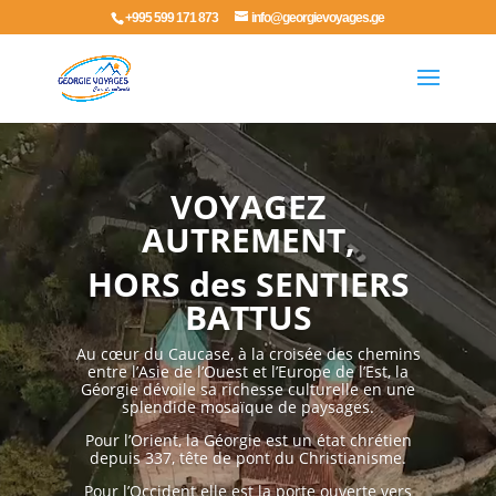
+995 599 171 873
info@georgievoyages.ge
Lecteur
vidéo
VOYAGEZ
AUTREMENT,
HORS des SENTIERS
BATTUS
Au cœur du Caucase, à la croisée des chemins
entre l’Asie de l’Ouest et l’Europe de l’Est, la
Géorgie dévoile sa richesse culturelle en une
splendide mosaïque de paysages.
Pour l’Orient, la Géorgie est un état chrétien
depuis 337, tête de pont du Christianisme.
Pour l’Occident elle est la porte ouverte vers